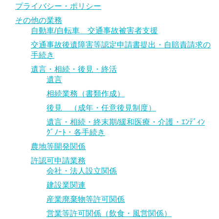
プライバシー・ポリシー
その他の業務
自動車/自転車 交通事故被害者支援
交通事故後遺障害等認定申請書提出・自賠責請求の
手続き
遺言・相続・後見・終活
遺言
相続業務（書類作成）
後見 （成年・任意後見制度）
遺言・相続・終末期/緩和医療・介護・ｴﾝﾃﾞｨﾝ
ｸﾞﾉｰﾄ・各手続き
農地等開発関係
許認可申請業務
会社・法人設立関係
建設業関連
産業廃棄物等許可関係
営業等許可関係（飲食・風営関係）