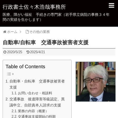
行政書士佐々木浩哉事務所
医療、障がい福祉 手続きの専門家（岩手県立病院の事務３４年
あいさつ/業務概要
間の実績を生かします）
病院・クリニック業務支援
ホーム
その他の業務
新規設立・法人化（保険医療機関）
自動車/自転車 交通事故被害者支援
医療法人の行政手続き
2020/5/25
2025/4/21
「指導・監査」の事務対策を支援
Table of Contents
不正・不当請求対応
保険医療機関の「不正・不当請求」対策Q＆A
自動車・自転車 交通事故被害者
支援
医療広告ガイドライン等掲示事項への対応
お問い合わせ・相談料
交通事故 後遺障害等級認定、異
障がい者手帳・難病（特定疾患）の申請代行
議申立、自賠責本人請求の支援
障がい者手帳・難病（特定疾患）申請代行に
業務の内容（概要）
ついてのよくある質問（FAQ)
交通事故支援開始の時期