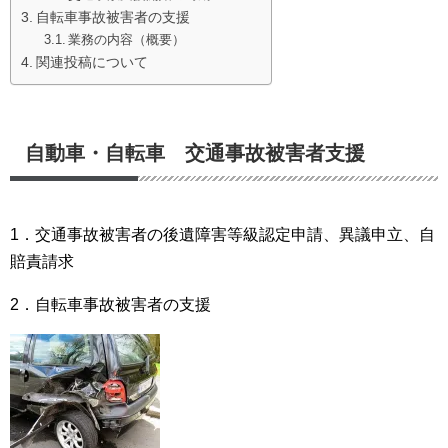
自転車事故被害者の支援
業務の内容（概要）
衛生管理計画表の作成（HACCP対応）
関連投稿について
補助金・融資 サポート
医療費相談
自動車・自転車 交通事故被害者支援
医業関連許可関係
参考（大事な資料集）
1．交通事故被害者の後遺障害等級認定申請、異議申立、自
賠責請求
隣家の植栽（竹木）越境の伐採
2．自転車事故被害者の支援
お知らせ
料金表
Ｑ&Ａ