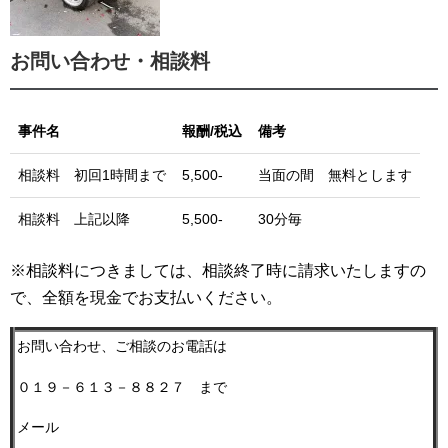
アクセス/営業時間
お問合せ(メール)
お問い合わせ・相談料
プライバシー・ポリシー
事件名
報酬/税込
備考
その他の業務
自動車/自転車 交通事故被害者支援
相談料 初回1時間まで
5,500-
当面の間 無料とします
交通事故後遺障害等認定申請書提出・自賠責請求の
相談料 上記以降
5,500-
30分毎
手続き
※相談料につきましては、相談終了時に請求いたしますの
遺言・相続・後見・終活
で、全額を現金でお支払いください。
遺言
お問い合わせ、ご相談のお電話は
相続業務（書類作成）
０１９－６１３－８８２７ まで
後見 （成年・任意後見制度）
メール
遺言・相続・終末期/緩和医療・介護・ｴﾝﾃﾞｨﾝｸﾞﾉ