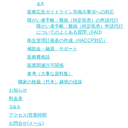
＆A
医療広告ガイドライン等掲示事項への対応
障がい者手帳・難病（特定疾患）の申請代行
障がい者手帳・難病（特定疾患）申請代行
についてのよくある質問（FAQ)
衛生管理計画表の作成（HACCP対応）
補助金・融資 サポート
医療費相談
医業関連許可関係
参考（大事な資料集）
隣家の植栽（竹木）越境の伐採
お知らせ
料金表
Ｑ&Ａ
アクセス/営業時間
お問合せ(メール)