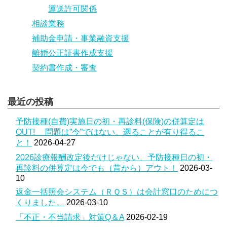
運送許可関係
相談業務
補助金申請・事業融資支援
離婚公正証書作成支援
契約書作成・審査
最近の投稿
予防接種(自費)実施日の初・再診料(保険)の併算定は
OUT! 問題は”今”ではない。遡ることが有り得るこ
と！
2026-04-27
2026診療報酬改定後だけじゃない、予防接種日の初・
再診料の併算定は今でも（昔から）アウト！
2026-03-
10
返金一括照会システム（ＲＱＳ）は会計窓口のためにつ
くりました。
2026-03-10
「不正・不当請求」対策Q＆A
2026-02-19