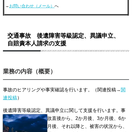
ｰﾄ・各手続き
→
お問い合わせ（メール）
へ
農地等開発関係
許認可申請業務
交通事故 後遺障害等級認定、異議申立、
会社・法人設立関係
自賠責本人請求の支援
建設業関連
産業廃棄物等許可関係
業務の内容（概
要）
営業等許可関係（飲食・風営関係）
事故のヒアリングや事実確認を行います。（関連投稿→
関
運送許可関係
連投稿
）
相談業務
後遺障害等級認定、異議申立に関して支援を行います。事
故直後から、2か月後、3か月後、
6か
補助金申請・事業融資支援
月後、それ以降と、被害の状況から、