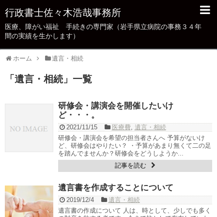
行政書士佐々木浩哉事務所
医療、障がい福祉 手続きの専門家（岩手県立病院の事務３４年
あいさつ/業務概要
間の実績を生かします）
病院・クリニック業務支援
ホーム
遺言・相続
新規設立・法人化（保険医療機関）
「
遺言・相続
」
一覧
医療法人の行政手続き
「指導・監査」の事務対策を支援
研修会・講演会を開催したいけ
ど・・・。
不正・不当請求対応
2021/11/15
医療費
,
遺言・相続
研修会・講演会を希望の担当者さんへ 予算がないけ
保険医療機関の「不正・不当請求」対策Q＆A
ど、研修会はやりたい？ ・予算があまり無くて二の足
を踏んでませんか？研修会をどうしようか...
記事を読む
医療広告ガイドライン等掲示事項への対応
遺言書を作成することについて
障がい者手帳・難病（特定疾患）の申請代行
2019/12/4
遺言・相続
障がい者手帳・難病（特定疾患）申請代行に
遺言書の作成について 人は、時として、少しでも多く
ついてのよくある質問（FAQ)