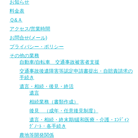
お知らせ
ｰﾄ・各手続き
料金表
Ｑ&Ａ
農地等開発関係
アクセス/営業時間
許認可申請業務
お問合せ(メール)
会社・法人設立関係
プライバシー・ポリシー
その他の業務
建設業関連
自動車/自転車 交通事故被害者支援
産業廃棄物等許可関係
交通事故後遺障害等認定申請書提出・自賠責請求の
手続き
営業等許可関係（飲食・風営関係）
遺言・相続・後見・終活
遺言
運送許可関係
相続業務（書類作成）
後見 （成年・任意後見制度）
相談業務
遺言・相続・終末期/緩和医療・介護・ｴﾝﾃﾞｨﾝ
補助金申請・事業融資支援
ｸﾞﾉｰﾄ・各手続き
農地等開発関係