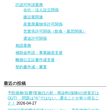
離婚公正証書作成支援
許認可申請業務
会社・法人設立関係
契約書作成・審査
建設業関連
産業廃棄物等許可関係
営業等許可関係（飲食・風営関係）
運送許可関係
相談業務
補助金申請・事業融資支援
離婚公正証書作成支援
契約書作成・審査
最近の投稿
予防接種(自費)実施日の初・再診料(保険)の併算定は
OUT! 問題は”今”ではない。遡ることが有り得るこ
と！
2026-04-27