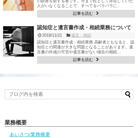
の財産を欲する者です。今まで柱として存在していた
人がいなくなることで、すべてをバラバラに...
記事を読む
衛生管理計画表の作成（HACCP対応）
認知症と遺言書作成・相続業務について
補助金・融資 サポート
2019/11/21
遺言・相続
医療費相談
認知症と遺言書作成・相続業務 高齢者ともなると、認
知症との関連が大きな問題となることがあります。遺
言書の作成の可否や遺言書がない場合の相続...
医業関連許可関係
記事を読む
参考（大事な資料集）
隣家の植栽（竹木）越境の伐採
お知らせ
料金表
業務概要
Ｑ&Ａ
あいさつ/業務概要