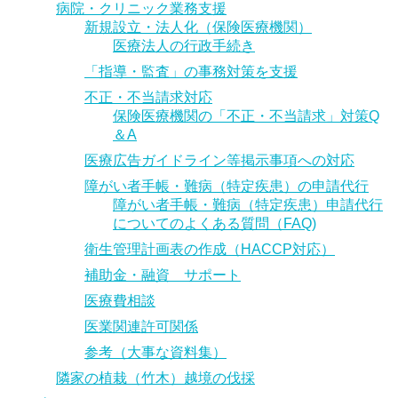
アクセス/営業時間
病院・クリニック業務支援
新規設立・法人化（保険医療機関）
医療法人の行政手続き
お問合せ(メール)
「指導・監査」の事務対策を支援
プライバシー・ポリシー
不正・不当請求対応
保険医療機関の「不正・不当請求」対策Q
その他の業務
＆A
自動車/自転車 交通事故被害者支援
医療広告ガイドライン等掲示事項への対応
障がい者手帳・難病（特定疾患）の申請代行
交通事故後遺障害等認定申請書提出・自賠責請求の
障がい者手帳・難病（特定疾患）申請代行
手続き
についてのよくある質問（FAQ)
遺言・相続・後見・終活
衛生管理計画表の作成（HACCP対応）
遺言
補助金・融資 サポート
医療費相談
相続業務（書類作成）
医業関連許可関係
後見 （成年・任意後見制度）
参考（大事な資料集）
隣家の植栽（竹木）越境の伐採
遺言・相続・終末期/緩和医療・介護・ｴﾝﾃﾞｨﾝｸﾞﾉ