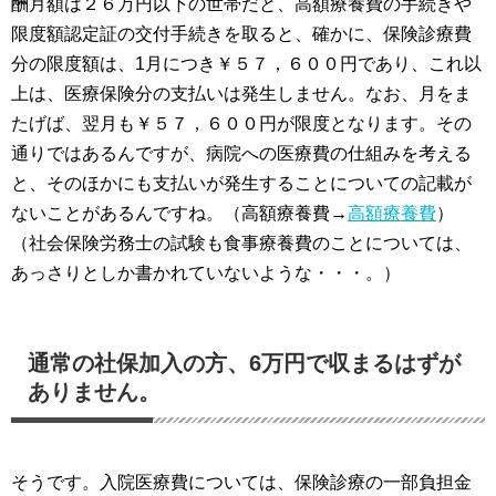
酬月額は２６万円以下の世帯だと、高額療養費の手続きや
アクセス/営業時間
限度額認定証の交付手続きを取ると、確かに、保険診療費
お問合せ(メール)
分の限度額は、1月につき￥５７，６００円であり、これ以
上は、医療保険分の支払いは発生しません。なお、月をま
プライバシー・ポリシー
たげば、翌月も￥５７，６００円が限度となります。その
通りではあるんですが、病院への医療費の仕組みを考える
その他の業務
と、そのほかにも支払いが発生することについての記載が
自動車/自転車 交通事故被害者支援
ないことがあるんですね。（高額療養費→
高額療養費
）
交通事故後遺障害等認定申請書提出・自賠責請求の
（社会保険労務士の試験も食事療養費のことについては、
手続き
あっさりとしか書かれていないような・・・。）
遺言・相続・後見・終活
遺言
通常の社保加入の方、6万円で収まるはずが
ありません。
相続業務（書類作成）
後見 （成年・任意後見制度）
そうです。入院医療費については、保険診療の一部負担金
遺言・相続・終末期/緩和医療・介護・ｴﾝﾃﾞｨﾝｸﾞﾉ