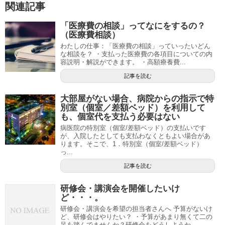
関連記事
「医療費の相談」ってなにをするの？
（医療費相談）
わたしの仕事：「医療費の相談」っていったいどん
な相談を？ ・支払った医療費の各項目についての内
容説明・解説ができます。 ・高額療養費...
記事を読む
大部屋がない場合、病院からの指示で特
別室（個室／差額ベッド）を利用して
も、個室代を支払う必要はない
病医院の特別室（個室/差額ベッド）の支払いです
が、入院したとしても支払わなくともよい場合があ
ります。そこで、1．特別室（個室/差額ベッド）
っ...
記事を読む
研修会・講演会を開催したいけ
ど・・・。
研修会・講演会を希望の担当者さんへ 予算がないけ
ど、研修会はやりたい？ ・予算があまり無くて二の
足を踏んでませんか？研修会をどうしようか...