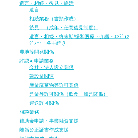
遺言・相続・後見・終活
遺言
相続業務（書類作成）
後見 （成年・任意後見制度）
遺言・相続・終末期/緩和医療・介護・ｴﾝﾃﾞｨﾝ
ｸﾞﾉｰﾄ・各手続き
農地等開発関係
許認可申請業務
会社・法人設立関係
建設業関連
産業廃棄物等許可関係
営業等許可関係（飲食・風営関係）
運送許可関係
相談業務
補助金申請・事業融資支援
離婚公正証書作成支援