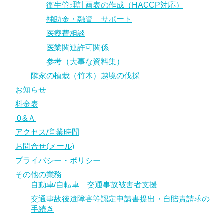
衛生管理計画表の作成（HACCP対応）
補助金・融資 サポート
医療費相談
医業関連許可関係
参考（大事な資料集）
隣家の植栽（竹木）越境の伐採
お知らせ
料金表
Ｑ&Ａ
アクセス/営業時間
お問合せ(メール)
プライバシー・ポリシー
その他の業務
自動車/自転車 交通事故被害者支援
交通事故後遺障害等認定申請書提出・自賠責請求の
手続き