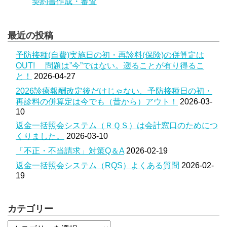
契約書作成・審査
最近の投稿
予防接種(自費)実施日の初・再診料(保険)の併算定は
OUT! 問題は”今”ではない。遡ることが有り得るこ
と！
2026-04-27
2026診療報酬改定後だけじゃない、予防接種日の初・
再診料の併算定は今でも（昔から）アウト！
2026-03-
10
返金一括照会システム（ＲＱＳ）は会計窓口のためにつ
くりました。
2026-03-10
「不正・不当請求」対策Q＆A
2026-02-19
返金一括照会システム（RQS）よくある質問
2026-02-
19
カテゴリー