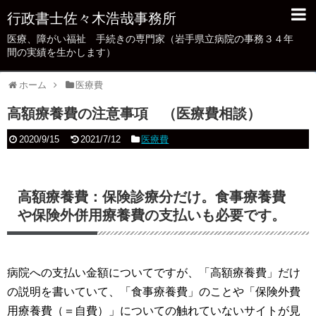
行政書士佐々木浩哉事務所
医療、障がい福祉 手続きの専門家（岩手県立病院の事務３４年
あいさつ/業務概要
間の実績を生かします）
病院・クリニック業務支援
ホーム
医療費
新規設立・法人化（保険医療機関）
高額療養費の注意事項 （医療費相談）
医療法人の行政手続き
2020/9/15
2021/7/12
医療費
「指導・監査」の事務対策を支援
不正・不当請求対応
高額療養費：保険診療分だけ。食事療養費
保険医療機関の「不正・不当請求」対策Q＆A
や保険外併用療養費の支払いも必要です。
医療広告ガイドライン等掲示事項への対応
病院への支払い金額についてですが、「高額療養費」だけ
障がい者手帳・難病（特定疾患）の申請代行
の説明を書いていて、「食事療養費」のことや「保険外費
障がい者手帳・難病（特定疾患）申請代行に
用療養費（＝自費）」についての触れていないサイトが見
ついてのよくある質問（FAQ)