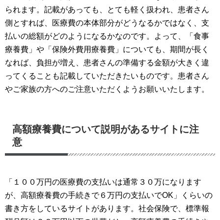
られます。記載があっても、とても軽く扱われ、患者さん
側とすれば、医療費の本体部分がどうなるかではなく、支
衛生管理計画表の作成（HACCP対応）
払いの総額がどのようになるかなのです。よって、「食事
補助金・融資 サポート
療養費」や「保険外費用療養費」についても、期間が長く
なれば、負担が増え、患者さんの準備する金額が大きく違
医療費相談
ってくることも記載していただきたいものです。患者さん
医業関連許可関係
やご家族の方へのご注意いただくようお願いいたします。
参考（大事な資料集）
高額療養費について説明があるサイトに注
隣家の植栽（竹木）越境の伐採
意
お知らせ
「１００万円の医療費の支払いは通常３０万になります
料金表
が、高額療養費の手続きで６万円の支払いでOK」くらいの
Ｑ&Ａ
書き方をしているサイトがあります。社会保険で、標準報