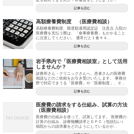
記事を読む
高額療養費制度 （医療費相談）
高額療養費制度、限度額適用認定証 注意点 入院の
医療費を支払う際は、「食事療養費」もかかること
に注意してください。 通常だと１食￥４...
記事を読む
岩手県内で「医療費相談室」として活用
しませんか？
診療所さん・クリニックさんへ、患者さんの医療費
相談などのご依頼をお引き受けいたします。 事務分
野で対応できうる「医療費」や「医療制度」、そ...
記事を読む
医療費の請求をする仕組み、試算の方法
（医療費相談）
医療費の仕組みを使って、試算してます。 医療費の
計算の仕組み、診療報酬請求とＤＰＣ（包括払い）
病院からの請求書をどのようにしているかが...