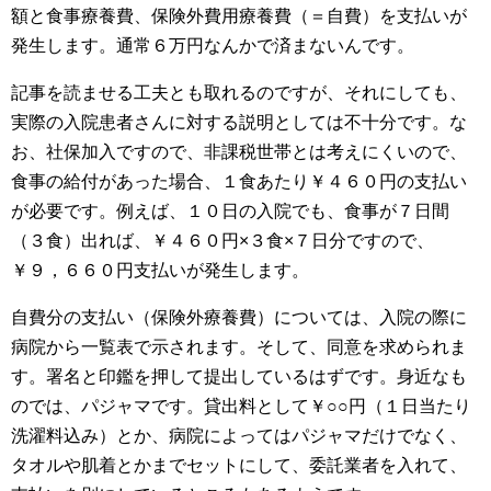
ｰﾄ・各手続き
額と食事療養費、保険外費用療養費（＝自費）を支払いが
発生します。通常６万円なんかで済まないんです。
農地等開発関係
記事を読ませる工夫とも取れるのですが、それにしても、
許認可申請業務
実際の入院患者さんに対する説明としては不十分です。な
お、社保加入ですので、非課税世帯とは考えにくいので、
会社・法人設立関係
食事の給付があった場合、１食あたり￥４６０円の支払い
建設業関連
が必要です。例えば、１０日の入院でも、食事が７日間
（３食）出れば、￥４６０円×３食×７日分ですので、
産業廃棄物等許可関係
￥９，６６０円支払いが発生します。
営業等許可関係（飲食・風営関係）
自費分の支払い（保険外療養費）については、入院の際に
運送許可関係
病院から一覧表で示されます。そして、同意を求められま
す。署名と印鑑を押して提出しているはずです。身近なも
相談業務
のでは、パジャマです。貸出料として￥○○円（１日当たり
洗濯料込み）とか、病院によってはパジャマだけでなく、
補助金申請・事業融資支援
タオルや肌着とかまでセットにして、委託業者を入れて、