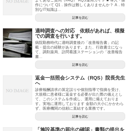
よくあるご質問（FAQ） RQS運用ガイド ■ 導入・操
作について Q1．操作は難しくありませんか？ A．特
別なIT知識は...
記事を読む
適時調査への対応 依頼があれば、模擬
での調査を行います。
病院勤務時代に適時調査後の「改善報告書」の記
載・提出の経験があります。また、行政書士になっ
て、調剤薬局、訪問看護ステーションの「改善報告
書...
記事を読む
返金一括照会システム（RQS）院長先生
へ
診療報酬請求の算定誤りや個別指導で指摘を受け、
大規模に患者様に返金する必要が出た際の備えとし
て、このシステムを作成し、運用に備えておりま
す。実地に運用しております 金額の大小にかかわら
ず、医療機関の信頼に直結する業務です。
記事を読む
「施設基準の届出の確認」書類の提出を