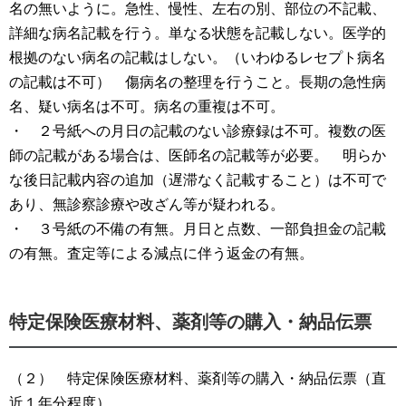
名の無いように。急性、慢性、左右の別、部位の不記載、
詳細な病名記載を行う。単なる状態を記載しない。医学的
根拠のない病名の記載はしない。（いわゆるレセプト病名
の記載は不可） 傷病名の整理を行うこと。長期の急性病
名、疑い病名は不可。病名の重複は不可。
・ ２号紙への月日の記載のない診療録は不可。複数の医
師の記載がある場合は、医師名の記載等が必要。 明らか
な後日記載内容の追加（遅滞なく記載すること）は不可で
あり、無診察診療や改ざん等が疑われる。
・ ３号紙の不備の有無。月日と点数、一部負担金の記載
の有無。査定等による減点に伴う返金の有無。
特定保険医療材料、薬剤等の購入・納品伝票
（２） 特定保険医療材料、薬剤等の購入・納品伝票（直
近１年分程度）