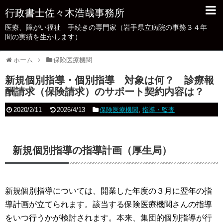
行政書士佐々木浩哉事務所
医療、障がい福祉 手続きの専門家（岩手県立病院の事務３４年
あいさつ/業務概要
間の実績を生かします）
病院・クリニック業務支援
ホーム
保険医療機関
新規設立・法人化（保険医療機関）
新規個別指導・個別指導 対象は何？ 診療報
医療法人の行政手続き
酬請求（保険請求）のサポート契約内容は？
「指導・監査」の事務対策を支援
2020/2/11
2026/4/13
保険医療機関
,
指導・監査
不正・不当請求対応
保険医療機関の「不正・不当請求」対策Q＆A
新規個別指導の指導計画（厚生局）
医療広告ガイドライン等掲示事項への対応
新規個別指導については、開業した年度の３月に翌年の指
障がい者手帳・難病（特定疾患）の申請代行
導計画が立てられます。該当する保険医療機関さんの指導
障がい者手帳・難病（特定疾患）申請代行に
をいつ行うかが検討されます。本来、集団的個別指導が行
ついてのよくある質問（FAQ)