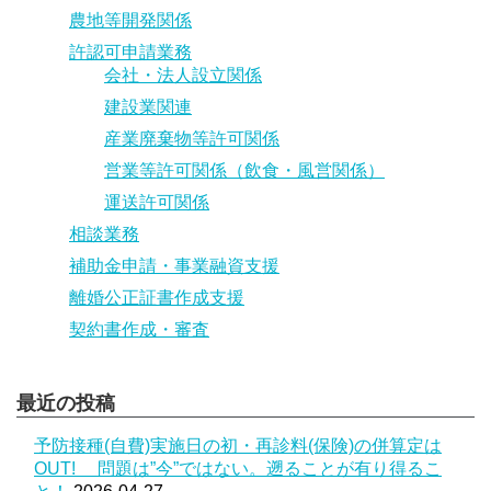
農地等開発関係
許認可申請業務
会社・法人設立関係
建設業関連
産業廃棄物等許可関係
営業等許可関係（飲食・風営関係）
運送許可関係
相談業務
補助金申請・事業融資支援
離婚公正証書作成支援
契約書作成・審査
最近の投稿
予防接種(自費)実施日の初・再診料(保険)の併算定は
OUT! 問題は”今”ではない。遡ることが有り得るこ