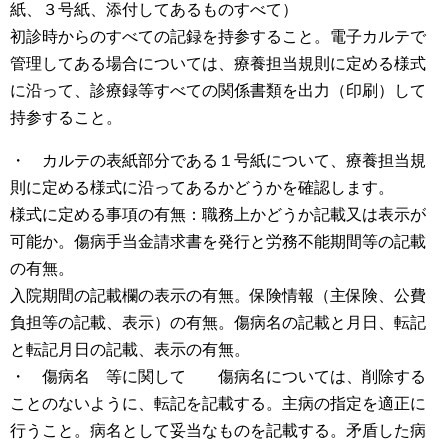
離婚公正証書作成支援
紙、３号紙、添付してあるものすべて）
初診時からのすべての記録を持参すること。電子カルテで
契約書作成・審査
管理してある場合については、療養担当規則に定める様式
に沿って、診療録等すべての関係書類を出力（印刷）して
持参すること。
・ カルテの表紙部分である１号紙について、療養担当規
則に定める様式に沿ってあるかどうかを確認します。
様式に定める事項の有無：職務上かどうか記載又は表示が
可能か。傷病手当金請求書を発行と労務不能期間等の記載
の有無。
入院期間の記載欄の表示の有無。保険情報（主保険、公費
負担等の記載、表示）の有無。傷病名の記載と月日、転記
と転記月日の記載、表示の有無。
・ 傷病名 等に関して 傷病名については、削除する
ことのないように、転記を記載する。主病の指定を適正に
行うこと。病名として妥当なものを記載する。矛盾した病