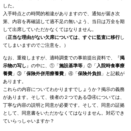
した。
入手時点との時間的相違がありますので、通知が届き次
第、内容を再確認して過不足の無いよう、当日は万全を期
して出席していただかなくてはなりません。
（
正当な理由がない欠席については、すぐに監査に移行
し
てしまいますのでご注意を。）
なお、重複しますが、適時調査での事前提出資料で、『
掲
示物の写し
』の中に、①「
施設基準等
」②「
入院時食事療
養費
」③「
保険外併用療養費
」④「
保険外負担
」と記載が
あります。
これらの内容についてわかりますでしょうか？掲示の義務
があります。そして、後者の２つである③④については、
丁寧な内容の説明と同意が必要です。そして、同意の証拠
として、同意書をいただかなくてはなりません。対応でき
ていらっしゃいますか？