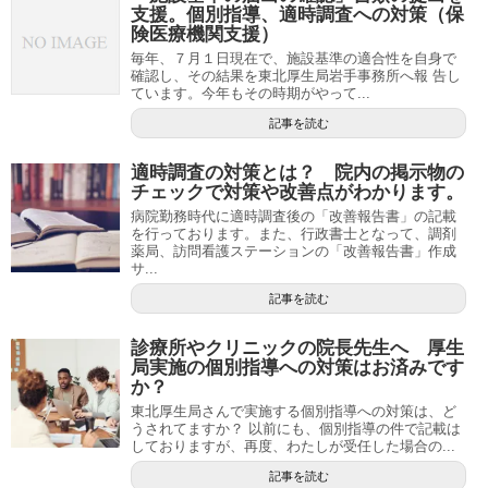
支援。個別指導、適時調査への対策（保
険医療機関支援）
毎年、７月１日現在で、施設基準の適合性を自身で
確認し、その結果を東北厚生局岩手事務所へ報 告し
ています。今年もその時期がやって...
記事を読む
適時調査の対策とは？ 院内の掲示物の
チェックで対策や改善点がわかります。
病院勤務時代に適時調査後の「改善報告書」の記載
を行っております。また、行政書士となって、調剤
薬局、訪問看護ステーションの「改善報告書」作成
サ...
記事を読む
診療所やクリニックの院長先生へ 厚生
局実施の個別指導への対策はお済みです
か？
東北厚生局さんで実施する個別指導への対策は、ど
うされてますか？ 以前にも、個別指導の件で記載は
しておりますが、再度、わたしが受任した場合の...
記事を読む