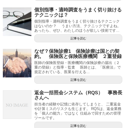
個別指導・適時調査をうまく切り抜ける
テクニックは？
個別指導・適時調査をうまく切り抜けるテクニック
はないのか？ うまい方法、テクニックですよね。
あったら、ぜひ、わたしのほうが欲しい技術です...
記事を読む
なぜ？保険診療1 保険診療は国との契
約。 保険医と保険医療機関 ２重登録
医師の保険医登録・医療機関の保険診療の届出（２
重の登録）と指導・監査 医師とは、「医療法」で
規定されている、医業を行える...
記事を読む
返金一括照会システム（RQS） 事務長
さんへ
担当者の経験や記憶に依存してしまうと、 二重返金
や計算ミスのリスクも生じます。 RQSは、返金業務
を「個人の能力」ではなく 仕組みで回すための管理
ツールです。
記事を読む