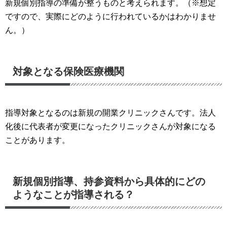
新規個別指導の準備が整うものと考えられます。（※想定
アクセス/営業時間
ですので、実際にどのように行われているかはわかりませ
お問合せ(メール)
ん。）
プライバシー・ポリシー
対象となる保険医療機関
その他の業務
自動車/自転車 交通事故被害者支援
交通事故後遺障害等認定申請書提出・自賠責請求の
指導対象となるのは新規の開業クリニックさんです。法人
手続き
化後に代表者が変更になったクリニックさんが対象になる
ことがあります。
遺言・相続・後見・終活
遺言
相続業務（書類作成）
新規個別指導、持参資料から具体的にどの
ようなことが指導される？
後見 （成年・任意後見制度）
遺言・相続・終末期/緩和医療・介護・ｴﾝﾃﾞｨﾝｸﾞﾉ