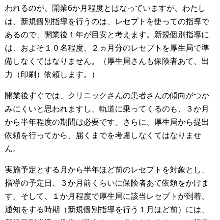
われるのが、開業6か月程度とはなっていますが、わたし
は、新規個別指導を行うのは、レセプトを使っての指導で
衛生管理計画表の作成（HACCP対応）
あるので、開業後１年が目安と考えます。新規個別指導に
補助金・融資 サポート
は、およそ１０名程度、２ヵ月分のレセプトを厚生局で準
備しなくてはなりません。（厚生局さんも保険者あて、出
医療費相談
力（印刷）依頼します。）
医業関連許可関係
開業後すぐでは、クリニックさんの患者さんの傾向がつか
参考（大事な資料集）
みにくいと思われますし、軌道に乗ってくるのも、３か月
から半年程度の期間は必要です。さらに、厚生局から提出
隣家の植栽（竹木）越境の伐採
依頼を行ってから、届くまでを考慮しなくてはなりませ
ん。
お知らせ
実施予定とする月から半年ほど前のレセプトを対象とし、
料金表
指導の予定日、３か月前くらいに保険者あて依頼をかけま
す。そして、１か月程度で厚生局に該当レセプトが到着、
Ｑ&Ａ
通知をする時期（新規個別指導を行う１月ほど前）には、