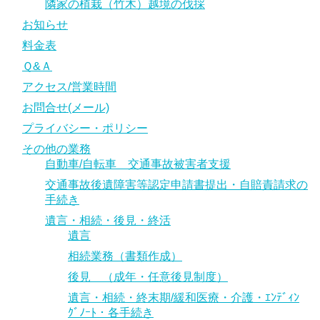
隣家の植栽（竹木）越境の伐採
お知らせ
料金表
Ｑ&Ａ
アクセス/営業時間
お問合せ(メール)
プライバシー・ポリシー
その他の業務
自動車/自転車 交通事故被害者支援
交通事故後遺障害等認定申請書提出・自賠責請求の
手続き
遺言・相続・後見・終活
遺言
相続業務（書類作成）
後見 （成年・任意後見制度）
遺言・相続・終末期/緩和医療・介護・ｴﾝﾃﾞｨﾝ
ｸﾞﾉｰﾄ・各手続き