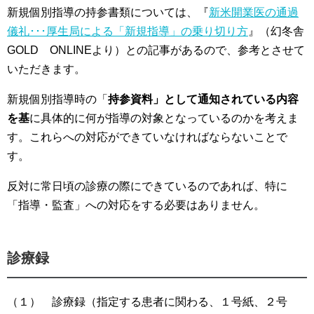
ｰﾄ・各手続き
新規個別指導の持参書類については、『
新米開業医の通過
儀礼･･･厚生局による「新規指導」の乗り切り方
』（幻冬舎
農地等開発関係
GOLD ONLINEより）との記事があるので、参考とさせて
いただきます。
許認可申請業務
会社・法人設立関係
新規個別指導時の「
持参資料」として通知されている内容
を基
に具体的に何が指導の対象となっているのかを考えま
建設業関連
す。これらへの対応ができていなければならないことで
す。
産業廃棄物等許可関係
反対に常日頃の診療の際にできているのであれば、特に
営業等許可関係（飲食・風営関係）
「指導・監査」への対応をする必要はありません。
運送許可関係
診療録
相談業務
補助金申請・事業融資支援
（１） 診療録（指定する患者に関わる、１号紙、２号