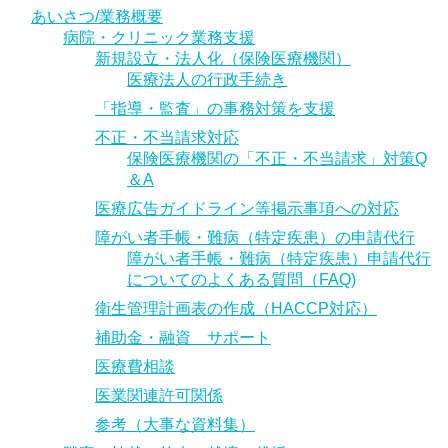
あいさつ/業務概要
病院・クリニック業務支援
新規設立・法人化（保険医療機関）
医療法人の行政手続き
「指導・監査」の事務対策を支援
不正・不当請求対応
保険医療機関の「不正・不当請求」対策Q
＆A
医療広告ガイドライン等掲示事項への対応
障がい者手帳・難病（特定疾患）の申請代行
障がい者手帳・難病（特定疾患）申請代行
についてのよくある質問（FAQ)
衛生管理計画表の作成（HACCP対応）
補助金・融資 サポート
医療費相談
医業関連許可関係
参考（大事な資料集）